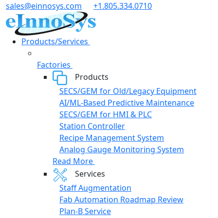
Skip
sales@einnosys.com
+1.805.334.0710
to
content
Products/Services
Factories
Products
SECS/GEM for Old/Legacy Equipment
AI/ML-Based Predictive Maintenance
SECS/GEM for HMI & PLC
Station Controller
Recipe Management System
Analog Gauge Monitoring System
Read More
Services
Staff Augmentation
Fab Automation Roadmap Review
Plan-B Service