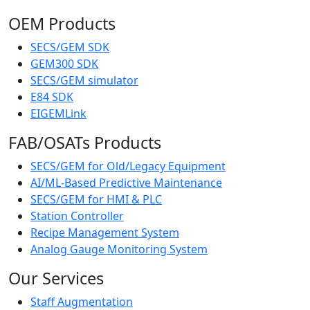
OEM Products
SECS/GEM SDK
GEM300 SDK
SECS/GEM simulator
E84 SDK
EIGEMLink
FAB/OSATs Products
SECS/GEM for Old/Legacy Equipment
AI/ML-Based Predictive Maintenance
SECS/GEM for HMI & PLC
Station Controller
Recipe Management System
Analog Gauge Monitoring System
Our Services
Staff Augmentation