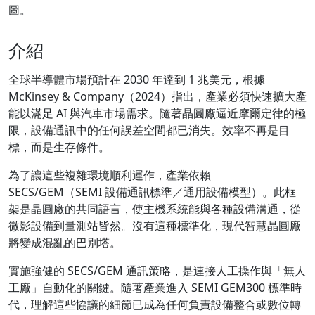
圖。
介紹
全球半導體市場預計在 2030 年達到 1 兆美元，根據
McKinsey & Company（2024）指出，產業必須快速擴大產
能以滿足 AI 與汽車市場需求。隨著晶圓廠逼近摩爾定律的極
限，設備通訊中的任何誤差空間都已消失。效率不再是目
標，而是生存條件。
為了讓這些複雜環境順利運作，產業依賴
SECS/GEM（SEMI 設備通訊標準／通用設備模型）。此框
架是晶圓廠的共同語言，使主機系統能與各種設備溝通，從
微影設備到量測站皆然。沒有這種標準化，現代智慧晶圓廠
將變成混亂的巴別塔。
實施強健的 SECS/GEM 通訊策略，是連接人工操作與「無人
工廠」自動化的關鍵。隨著產業進入 SEMI GEM300 標準時
代，理解這些協議的細節已成為任何負責設備整合或數位轉