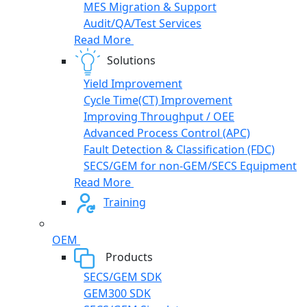
MES Migration & Support
Audit/QA/Test Services
Read More
Solutions
Yield Improvement
Cycle Time(CT) Improvement
Improving Throughput / OEE
Advanced Process Control (APC)
Fault Detection & Classification (FDC)
SECS/GEM for non-GEM/SECS Equipment
Read More
Training
OEM
Products
SECS/GEM SDK
GEM300 SDK