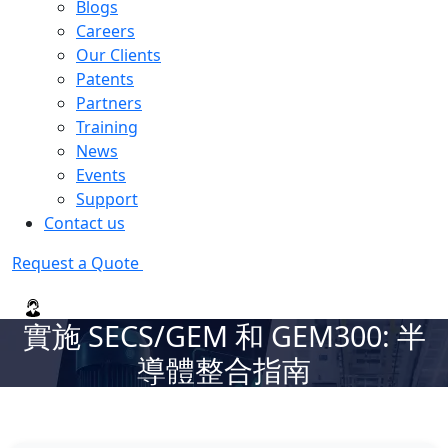
Blogs
Careers
Our Clients
Patents
Partners
Training
News
Events
Support
Contact us
Request a Quote
實施 SECS/GEM 和 GEM300: 半
導體整合指南