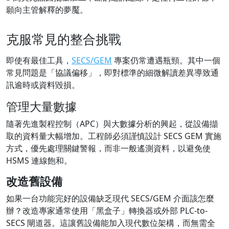
願向主管解釋的夢魘。
克服常見的整合挑戰
即使有最佳工具，
SECS/GEM
專案仍常遭遇瓶頸。其中一個
常見問題是「協議偏移」，即對標準的細微解讀差異導致通
訊逾時或資料毀損。
管理大量數據
隨著先進製程控制（APC）與大數據分析的興起，從設備擷
取的資料量大幅增加。工程師必須謹慎設計 SECS GEM 實施
方式，優先處理關鍵警報，而非一般遙測資料，以避免使
HSMS 連線飽和。
改造舊設備
如果一台功能完好的設備缺乏現代 SECS/GEM 介面該怎麼
辦？改造專家通常使用「黑盒子」轉換器或外部 PLC-to-
SECS 閘道器。這讓舊設備能加入現代數位架構，而無需全