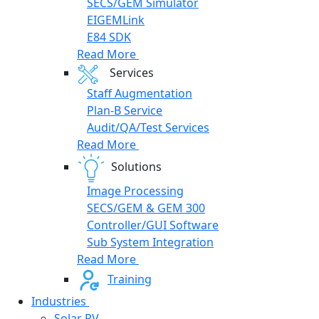
SECS/GEM Simulator
EIGEMLink
E84 SDK
Read More
Services
Staff Augmentation
Plan-B Service
Audit/QA/Test Services
Read More
Solutions
Image Processing
SECS/GEM & GEM 300
Controller/GUI Software
Sub System Integration
Read More
Training
Industries
Solar PV