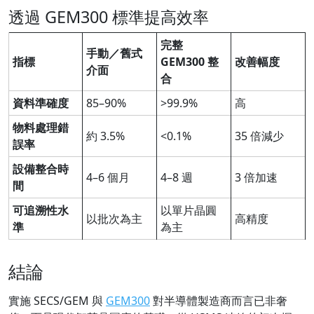
透過 GEM300 標準提高效率
完整
手動／舊式
指標
GEM300 整
改善幅度
介面
合
資料準確度
85–90%
>99.9%
高
物料處理錯
約 3.5%
<0.1%
35 倍減少
誤率
設備整合時
4–6 個月
4–8 週
3 倍加速
間
可追溯性水
以單片晶圓
以批次為主
高精度
準
為主
結論
實施 SECS/GEM 與
GEM300
對半導體製造商而言已非奢