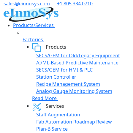
Skip
sales@einnosys.com
+1.805.334.0710
to
content
Products/Services
Factories
Products
SECS/GEM for Old/Legacy Equipment
AI/ML-Based Predictive Maintenance
SECS/GEM for HMI & PLC
Station Controller
Recipe Management System
Analog Gauge Monitoring System
Read More
Services
Staff Augmentation
Fab Automation Roadmap Review
Plan-B Service