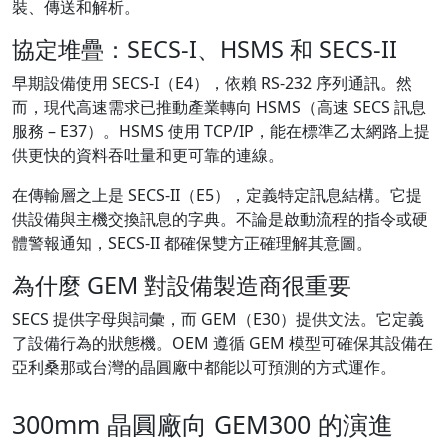
裝、傳送和解析。
協定堆疊：SECS-I、HSMS 和 SECS-II
早期設備使用 SECS-I（E4），依賴 RS-232 序列通訊。然
而，現代高速需求已推動產業轉向 HSMS（高速 SECS 訊息
服務 – E37）。HSMS 使用 TCP/IP，能在標準乙太網路上提
供更快的資料吞吐量和更可靠的連線。
在傳輸層之上是 SECS-II（E5），定義特定訊息結構。它提
供設備與主機交換訊息的字典。不論是啟動流程的指令或硬
體警報通知，SECS-II 都確保雙方正確理解其意圖。
為什麼 GEM 對設備製造商很重要
SECS 提供字母與詞彙，而 GEM（E30）提供文法。它定義
了設備行為的狀態機。OEM 遵循 GEM 模型可確保其設備在
亞利桑那或台灣的晶圓廠中都能以可預測的方式運作。
300mm 晶圓廠向 GEM300 的演進