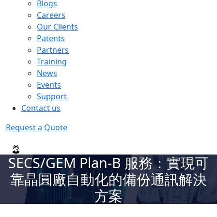
Blogs
Careers
Our Clients
Patents
Partners
Training
News
Events
Support
Contact us
Request a Quote
SECS/GEM Plan-B 服務：實現可
靠晶圓廠自動化的備份通訊解決
方案