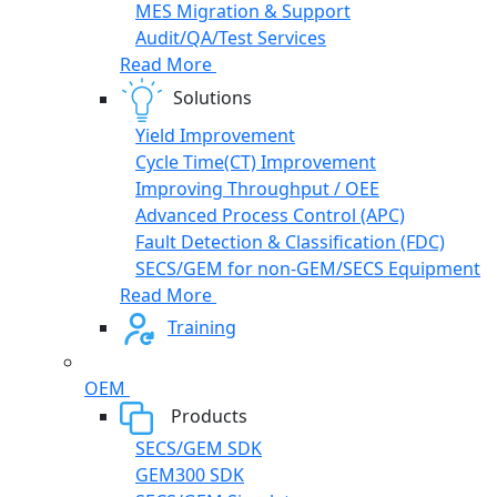
MES Migration & Support
Audit/QA/Test Services
Read More
Solutions
Yield Improvement
Cycle Time(CT) Improvement
Improving Throughput / OEE
Advanced Process Control (APC)
Fault Detection & Classification (FDC)
SECS/GEM for non-GEM/SECS Equipment
Read More
Training
OEM
Products
SECS/GEM SDK
GEM300 SDK