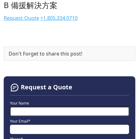
B 備援解決方案
Request Quote
+1.805.334.0710
Don't Forget to share this post!
Request a Quote
Your Name
Your Email*