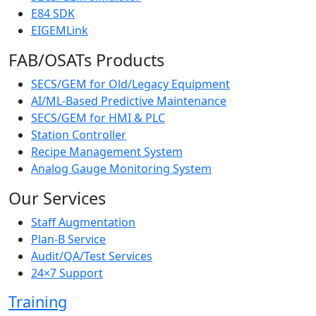
E84 SDK
EIGEMLink
FAB/OSATs Products
SECS/GEM for Old/Legacy Equipment
AI/ML-Based Predictive Maintenance
SECS/GEM for HMI & PLC
Station Controller
Recipe Management System
Analog Gauge Monitoring System
Our Services
Staff Augmentation
Plan-B Service
Audit/QA/Test Services
24×7 Support
Training