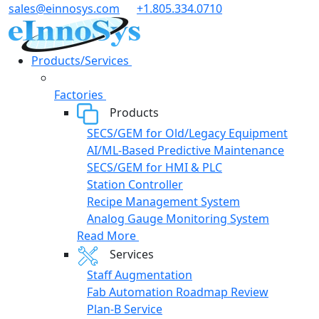
Skip
sales@einnosys.com
+1.805.334.0710
to
content
Products/Services
Factories
Products
SECS/GEM for Old/Legacy Equipment
AI/ML-Based Predictive Maintenance
SECS/GEM for HMI & PLC
Station Controller
Recipe Management System
Analog Gauge Monitoring System
Read More
Services
Staff Augmentation
Fab Automation Roadmap Review
Plan-B Service