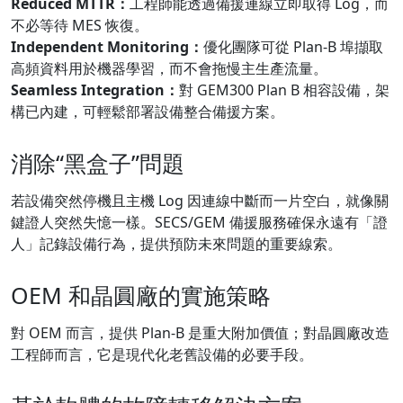
Reduced MTTR：
工程師能透過備援連線立即取得 Log，而
不必等待 MES 恢復。
Independent Monitoring：
優化團隊可從 Plan-B 埠擷取
高頻資料用於機器學習，而不會拖慢主生產流量。
Seamless Integration：
對 GEM300 Plan B 相容設備，架
構已內建，可輕鬆部署設備整合備援方案。
消除“黑盒子”問題
若設備突然停機且主機 Log 因連線中斷而一片空白，就像關
鍵證人突然失憶一樣。SECS/GEM 備援服務確保永遠有「證
人」記錄設備行為，提供預防未來問題的重要線索。
OEM 和晶圓廠的實施策略
對 OEM 而言，提供 Plan-B 是重大附加價值；對晶圓廠改造
工程師而言，它是現代化老舊設備的必要手段。