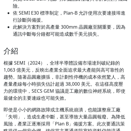
險。
依 SEMI E30 標準制定，Plan-B 允許使用次要連接埠進
行診斷與備援。
此解決方案對於高產量 300mm 晶圓廠至關重要，因為
通訊中斷每分鐘都可能造成數千美元損失。
介紹
根據 SEMI（2024），全球半導體設備市場達到破紀錄的
1,063 億美元，反映出產業全面追求最大產能與高可靠性的
趨勢。隨著晶圓廠擴張，非計劃性停機的成本依然驚人，高
產量產線每小時損失估計超過 38,000 美元。在這樣高度壓
力的環境中，SECS GEM 協議是工廠的數位神經系統，即使
最健全的主要連線也可能失效。
即使是小小的網路故障或主機系統崩潰，也能讓整座工廠
「失明」，造成生產中斷，甚至導致大量晶圓報廢。為降低
風險，產業正逐漸採用「Plan B」備援方案。此次要通訊策
略提供一個安全網，確保當主要通道阻塞時資料仍能流通。