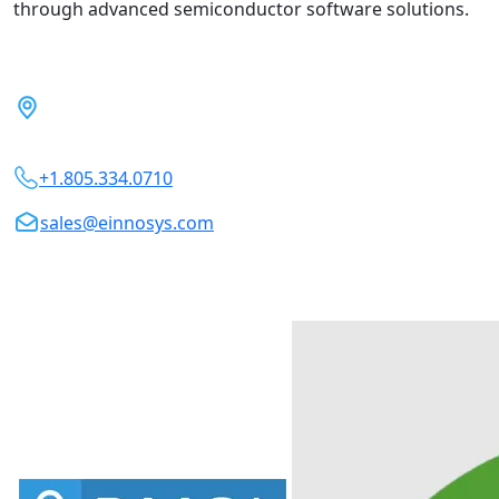
through advanced semiconductor software solutions.
5899 Remer Terrace, Fremont,
CA 94555, USA
+1.805.334.0710
sales@einnosys.com