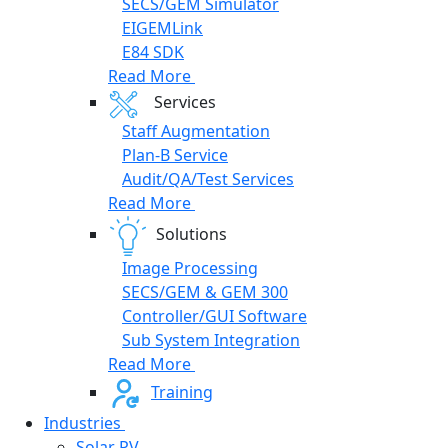
SECS/GEM Simulator
EIGEMLink
E84 SDK
Read More
Services
Staff Augmentation
Plan-B Service
Audit/QA/Test Services
Read More
Solutions
Image Processing
SECS/GEM & GEM 300
Controller/GUI Software
Sub System Integration
Read More
Training
Industries
Solar PV