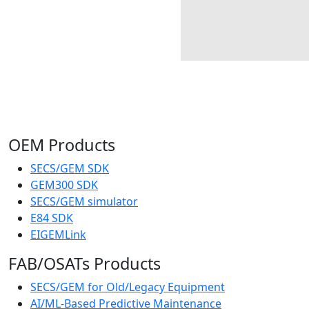
OEM Products
SECS/GEM SDK
GEM300 SDK
SECS/GEM simulator
E84 SDK
EIGEMLink
FAB/OSATs Products
SECS/GEM for Old/Legacy Equipment
AI/ML-Based Predictive Maintenance