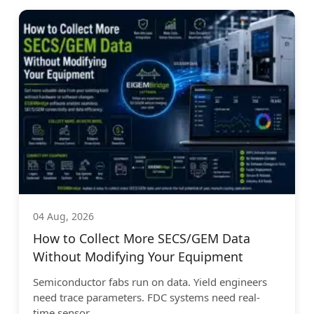
04 Aug, 2026
How to Collect More SECS/GEM Data
Without Modifying Your Equipment
Semiconductor fabs run on data. Yield engineers
need trace parameters. FDC systems need real-
time sensor...