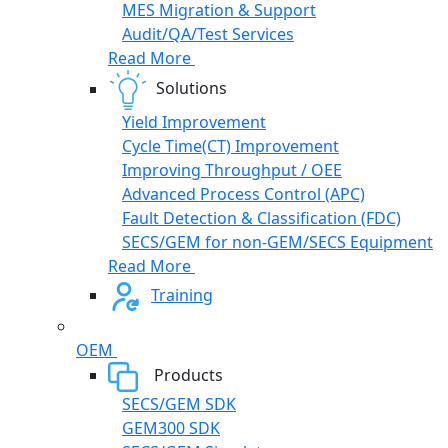
MES Migration & Support
Audit/QA/Test Services
Read More
Solutions
Yield Improvement
Cycle Time(CT) Improvement
Improving Throughput / OEE
Advanced Process Control (APC)
Fault Detection & Classification (FDC)
SECS/GEM for non-GEM/SECS Equipment
Read More
Training
OEM
Products
SECS/GEM SDK
GEM300 SDK