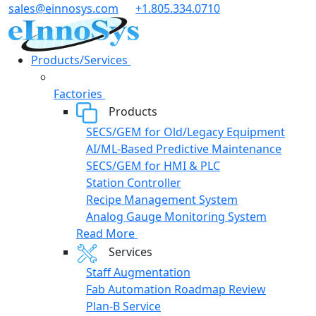
Skip
sales@einnosys.com
+1.805.334.0710
to
content
Products/Services
Factories
Products
SECS/GEM for Old/Legacy Equipment
AI/ML-Based Predictive Maintenance
SECS/GEM for HMI & PLC
Station Controller
Recipe Management System
Analog Gauge Monitoring System
Read More
Services
Staff Augmentation
Fab Automation Roadmap Review
Plan-B Service