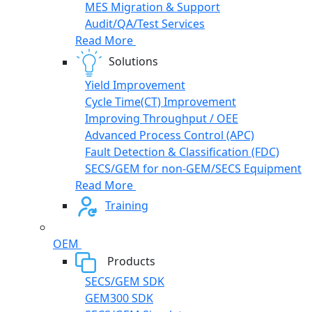
MES Migration & Support
Audit/QA/Test Services
Read More
Solutions
Yield Improvement
Cycle Time(CT) Improvement
Improving Throughput / OEE
Advanced Process Control (APC)
Fault Detection & Classification (FDC)
SECS/GEM for non-GEM/SECS Equipment
Read More
Training
OEM
Products
SECS/GEM SDK
GEM300 SDK