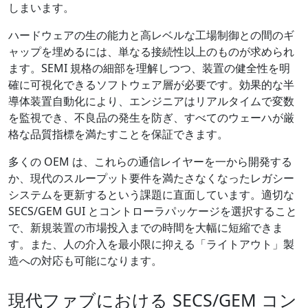
しまいます。
ハードウェアの生の能力と高レベルな工場制御との間のギ
ャップを埋めるには、単なる接続性以上のものが求められ
ます。SEMI 規格の細部を理解しつつ、装置の健全性を明
確に可視化できるソフトウェア層が必要です。効果的な半
導体装置自動化により、エンジニアはリアルタイムで変数
を監視でき、不良品の発生を防ぎ、すべてのウェーハが厳
格な品質指標を満たすことを保証できます。
多くの OEM は、これらの通信レイヤーを一から開発する
か、現代のスループット要件を満たさなくなったレガシー
システムを更新するという課題に直面しています。適切な
SECS/GEM GUI とコントローラパッケージを選択すること
で、新規装置の市場投入までの時間を大幅に短縮できま
す。また、人の介入を最小限に抑える「ライトアウト」製
造への対応も可能になります。
現代ファブにおける SECS/GEM コン