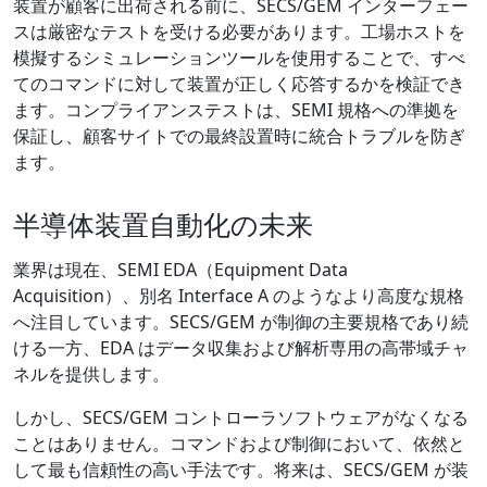
装置が顧客に出荷される前に、SECS/GEM インターフェー
スは厳密なテストを受ける必要があります。工場ホストを
模擬するシミュレーションツールを使用することで、すべ
てのコマンドに対して装置が正しく応答するかを検証でき
ます。コンプライアンステストは、SEMI 規格への準拠を
保証し、顧客サイトでの最終設置時に統合トラブルを防ぎ
ます。
半導体装置自動化の未来
業界は現在、SEMI EDA（Equipment Data
Acquisition）、別名 Interface A のようなより高度な規格
へ注目しています。SECS/GEM が制御の主要規格であり続
ける一方、EDA はデータ収集および解析専用の高帯域チャ
ネルを提供します。
しかし、SECS/GEM コントローラソフトウェアがなくなる
ことはありません。コマンドおよび制御において、依然と
して最も信頼性の高い手法です。将来は、SECS/GEM が装