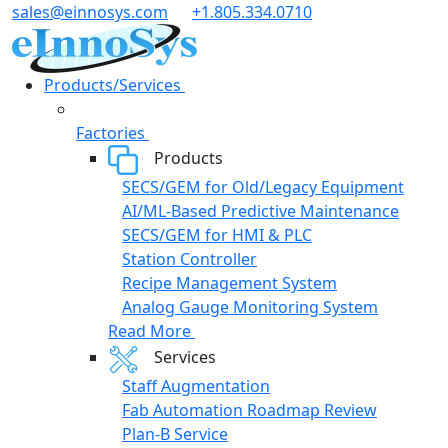
Skip
sales@einnosys.com
+1.805.334.0710
to
content
Products/Services
Factories
Products
SECS/GEM for Old/Legacy Equipment
AI/ML-Based Predictive Maintenance
SECS/GEM for HMI & PLC
Station Controller
Recipe Management System
Analog Gauge Monitoring System
Read More
Services
Staff Augmentation
Fab Automation Roadmap Review
Plan-B Service