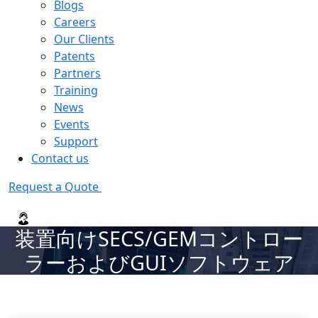
Blogs
Careers
Our Clients
Patents
Partners
Training
News
Events
Support
Contact us
Request a Quote
装置向けSECS/GEMコントロー
ラーおよびGUIソフトウェア