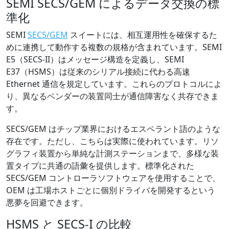
SEMI SECS/GEM によるデータ交換の標
準化
SEMI
SECS/GEM
スイートには、相互運用性を確保するた
めに連携して動作する複数の規格が含まれています。SEMI
E5（SECS-II）はメッセージ構造を定義し、SEMI
E37（HSMS）は従来のシリアル接続に代わる高速
Ethernet 通信を規定しています。これらのプロトコルによ
り、異なるベンダーの装置同士が通信障害なく共存できま
す。
SECS/GEM はチップ業界におけるエスペラント語のような
存在です。ただし、こちらは実際に使われています。リソ
グラフィ装置から単純な計測ステーションまで、多様な装
置タイプに共通の語彙を提供します。標準化された
SECS/GEM コントローラソフトウェアを使用することで、
OEM は工場ホストごとに個別ドライバを開発するという
悪夢を回避できます。
HSMS と SECS-I の比較