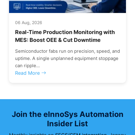
06 Aug, 2026
Real-Time Production Monitoring with
MES: Boost OEE & Cut Downtime
Semiconductor fabs run on precision, speed, and
uptime. A single unplanned equipment stoppage
can ripple...
Read More
Join the eInnoSys Automation
Insider List
Monthly insights on
SECS/GEM integration
, legacy