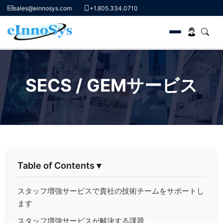
sales@einnosys.com
+1.805.334.0710
Skip
to
SECS / GEMサービス
content
Table of Contents
▾
スタッフ増強サービスで貴社の技術チームをサポートし
ます
スタッフ増強サービスが解決する課題