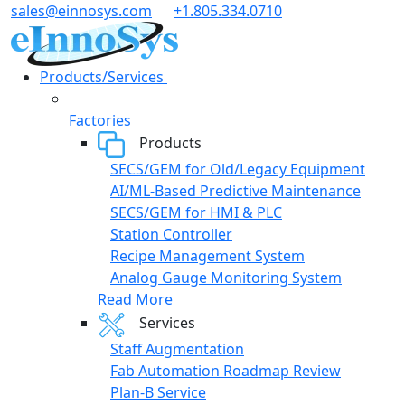
Skip
sales@einnosys.com
+1.805.334.0710
to
content
Products/Services
Factories
Products
SECS/GEM for Old/Legacy Equipment
AI/ML-Based Predictive Maintenance
SECS/GEM for HMI & PLC
Station Controller
Recipe Management System
Analog Gauge Monitoring System
Read More
Services
Staff Augmentation
Fab Automation Roadmap Review
Plan-B Service