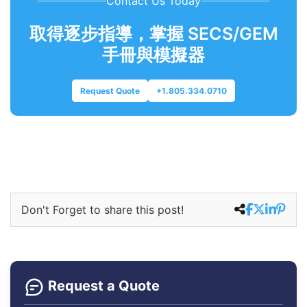
Contact Us Today
取得逐步指導，掌握 SECS/GEM
手冊與模擬器
Request Quote
+1.805.334.0710
Don't Forget to share this post!
Request a Quote