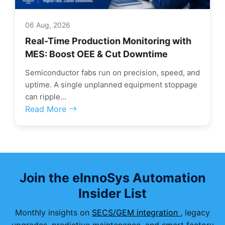
06 Aug, 2026
Real-Time Production Monitoring with
MES: Boost OEE & Cut Downtime
Semiconductor fabs run on precision, speed, and
uptime. A single unplanned equipment stoppage
can ripple...
Read More
Join the eInnoSys Automation
Insider List
Monthly insights on
SECS/GEM integration
, legacy
upgrades, predictive maintenance, and smart factory