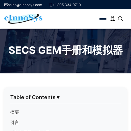
sales@einnosys.com
+1.805.334.0710
Skip
to
SECS GEM手册和模拟器
content
Table of Contents
▾
摘要
引言