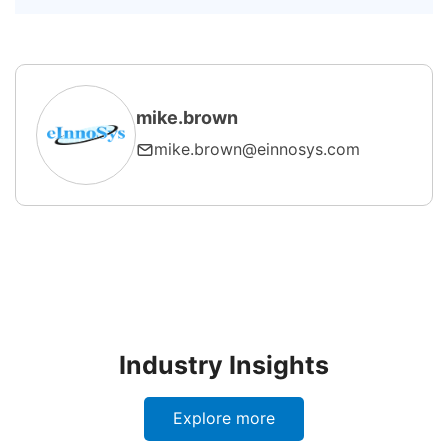
Q4: SECS/GEM许可证多少钱？
mike.brown
mike.brown@einnosys.com
Industry Insights
Explore more